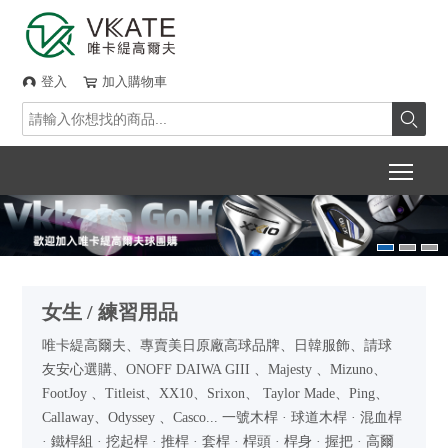
登入
加入購物車



Togg
女生 / 練習用品
唯卡緹高爾夫、專賣美日原廠高球品牌、日韓服飾、請球
友安心選購、ONOFF DAIWA GIII 、Majesty 、Mizuno、
FootJoy 、Titleist、XX10、Srixon、 Taylor Made、Ping、
Callaway、Odyssey 、Casco... 一號木桿 · 球道木桿 · 混血桿
· 鐵桿組 · 挖起桿 · 推桿 · 套桿 · 桿頭 · 桿身 · 握把 · 高爾