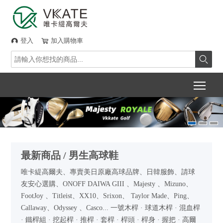
登入
加入購物車



Togg
最新商品 / 男生高球鞋
唯卡緹高爾夫、專賣美日原廠高球品牌、日韓服飾、請球
友安心選購、ONOFF DAIWA GIII 、Majesty 、Mizuno、
FootJoy 、Titleist、XX10、Srixon、 Taylor Made、Ping、
Callaway、Odyssey 、Casco... 一號木桿 · 球道木桿 · 混血桿
· 鐵桿組 · 挖起桿 · 推桿 · 套桿 · 桿頭 · 桿身 · 握把 · 高爾