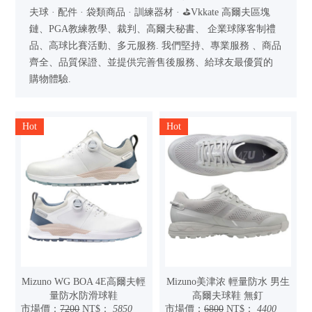
夫球 · 配件 · 袋類商品 · 訓練器材 · ⛳Vkkate 高爾夫區塊
鏈、PGA教練教學、裁判、高爾夫秘書、 企業球隊客制禮
品、高球比賽活動、多元服務. 我們堅持、專業服務 、商品
齊全、品質保證、並提供完善售後服務、給球友最優質的
購物體驗.
Hot
Hot
Mizuno WG BOA 4E高爾夫輕
Mizuno美津浓 輕量防水 男生
量防水防滑球鞋
高爾夫球鞋 無釘
市場價：
7200
NT$：
5850
市場價：
6800
NT$：
4400