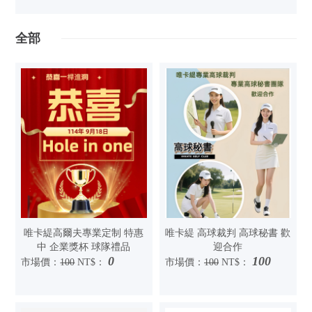
全部
唯卡緹高爾夫專業定制 特惠
唯卡緹 高球裁判 高球秘書 歡
中 企業獎杯 球隊禮品
迎合作
0
100
市場價：
100
NT$：
市場價：
100
NT$：