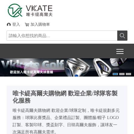
登入
加入購物車



Togg
唯卡緹高爾夫購物網 歡迎企業/球隊客製
化服務
唯卡緹高爾夫購物網 歡迎企業/球隊定制，唯卡緹規劃多元
服務：球隊比賽獎品、企業禮品訂製、團體服/帽子 LOGO
訂製、客製印球、獎盃刻字、日韓高爾夫服飾，讓球友一
次滿足所有高爾夫需求。