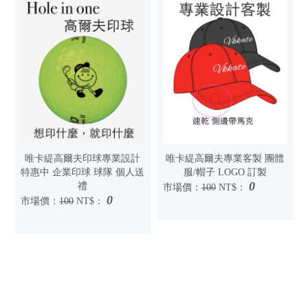
唯卡緹高爾夫印球專業設計
唯卡緹高爾夫專業客製 團體
特惠中 企業印球 球隊 個人送
服/帽子 LOGO 訂製
0
禮
市場價：
100
NT$：
0
市場價：
100
NT$：