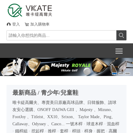
登入
加入購物車



Togg
最新商品 / 青少年/兒童鞋
唯卡緹高爾夫、專賣美日原廠高球品牌、日韓服飾、請球
友安心選購、ONOFF DAIWA GIII 、Majesty 、Mizuno、
FootJoy 、Titleist、XX10、Srixon、 Taylor Made、Ping、
Callaway、Odyssey 、Casco... 一號木桿 · 球道木桿 · 混血桿
· 鐵桿組 · 挖起桿 · 推桿 · 套桿 · 桿頭 · 桿身 · 握把 · 高爾