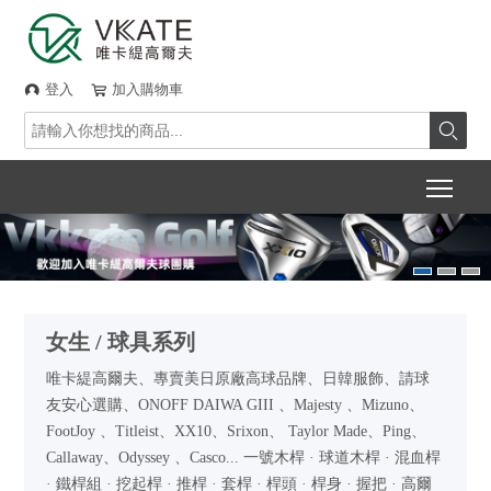
登入
加入購物車



Togg
女生 / 球具系列
唯卡緹高爾夫、專賣美日原廠高球品牌、日韓服飾、請球
友安心選購、ONOFF DAIWA GIII 、Majesty 、Mizuno、
FootJoy 、Titleist、XX10、Srixon、 Taylor Made、Ping、
Callaway、Odyssey 、Casco... 一號木桿 · 球道木桿 · 混血桿
· 鐵桿組 · 挖起桿 · 推桿 · 套桿 · 桿頭 · 桿身 · 握把 · 高爾