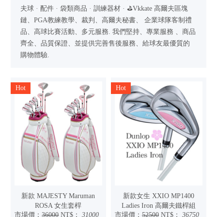
夫球 · 配件 · 袋類商品 · 訓練器材 · ⛳Vkkate 高爾夫區塊
鏈、PGA教練教學、裁判、高爾夫秘書、 企業球隊客制禮
品、高球比賽活動、多元服務. 我們堅持、專業服務 、商品
齊全、品質保證、並提供完善售後服務、給球友最優質的
購物體驗.
Hot
Hot
新款 MAJESTY Maruman
新款女生 XXIO MP1400
ROSA 女生套桿
Ladies Iron 高爾夫鐵桿組
市場價：
36000
NT$：
31000
市場價：
52500
NT$：
36750