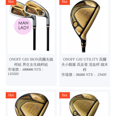
Hot
Hot
ONOFF GIII IRON高爾夫鐵
ONOFF GIII UTILITY 高爾
桿組 男生女生鐵桿組
夫小雞腿 高反發 混血桿 鐵木
市場價：
189000
NT$：
桿
145000
市場價：
39200
NT$：
29400
Hot
Hot