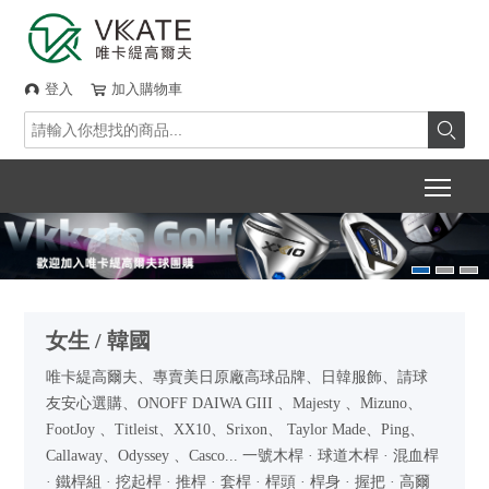
登入
加入購物車



Togg
女生 / 韓國
唯卡緹高爾夫、專賣美日原廠高球品牌、日韓服飾、請球
友安心選購、ONOFF DAIWA GIII 、Majesty 、Mizuno、
FootJoy 、Titleist、XX10、Srixon、 Taylor Made、Ping、
Callaway、Odyssey 、Casco... 一號木桿 · 球道木桿 · 混血桿
· 鐵桿組 · 挖起桿 · 推桿 · 套桿 · 桿頭 · 桿身 · 握把 · 高爾