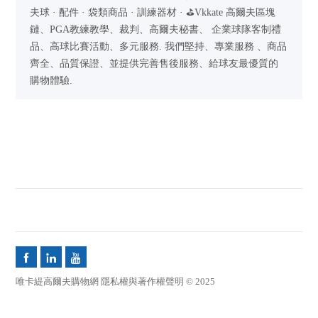
夫球 · 配件 · 袋類商品 · 訓練器材 · ⛳Vkkate 高爾夫區塊
鏈、PGA教練教學、裁判、高爾夫秘書、 企業球隊客制禮
品、高球比賽活動、多元服務. 我們堅持、專業服務 、商品
齊全、品質保證、並提供完善售後服務、給球友最優質的
購物體驗.



唯卡緹高爾夫購物網 隱私權與著作權聲明 © 2025