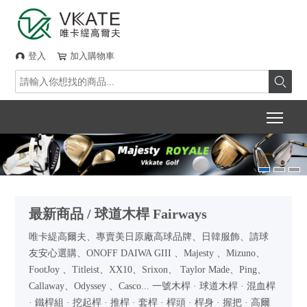
登入
加入購物車



Togg
最新商品 / 球道木桿 Fairways
唯卡緹高爾夫、專賣美日原廠高球品牌、日韓服飾、請球
友安心選購、ONOFF DAIWA GIII 、Majesty 、Mizuno、
FootJoy 、Titleist、XX10、Srixon、 Taylor Made、Ping、
Callaway、Odyssey 、Casco... 一號木桿 · 球道木桿 · 混血桿
· 鐵桿組 · 挖起桿 · 推桿 · 套桿 · 桿頭 · 桿身 · 握把 · 高爾