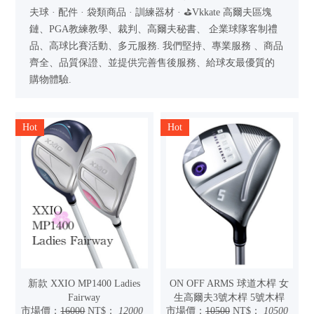
夫球 · 配件 · 袋類商品 · 訓練器材 · ⛳Vkkate 高爾夫區塊
鏈、PGA教練教學、裁判、高爾夫秘書、 企業球隊客制禮
品、高球比賽活動、多元服務. 我們堅持、專業服務 、商品
齊全、品質保證、並提供完善售後服務、給球友最優質的
購物體驗.
Hot
Hot
新款 XXIO MP1400 Ladies
ON OFF ARMS 球道木桿 女
Fairway
生高爾夫3號木桿 5號木桿
市場價：
16000
NT$：
12000
市場價：
10500
NT$：
10500