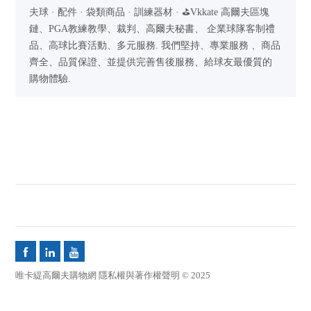
夫球 · 配件 · 袋類商品 · 訓練器材 · ⛳Vkkate 高爾夫區塊
鏈、PGA教練教學、裁判、高爾夫秘書、 企業球隊客制禮
品、高球比賽活動、多元服務. 我們堅持、專業服務 、商品
齊全、品質保證、並提供完善售後服務、給球友最優質的
購物體驗.



唯卡緹高爾夫購物網 隱私權與著作權聲明 © 2025