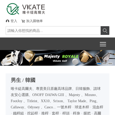
登入
加入購物車



Togg
男生 / 韓國
唯卡緹高爾夫、專賣美日原廠高球品牌、日韓服飾、請球
友安心選購、ONOFF DAIWA GIII 、Majesty 、Mizuno、
FootJoy 、Titleist、XX10、Srixon、 Taylor Made、Ping、
Callaway、Odyssey 、Casco... 一號木桿 · 球道木桿 · 混血桿
· 鐵桿組 · 挖起桿 · 推桿 · 套桿 · 桿頭 · 桿身 · 握把 · 高爾